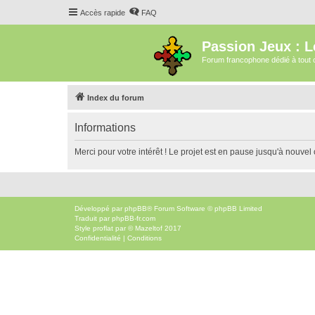
Accès rapide
FAQ
Passion Jeux : L
Forum francophone dédié à tout c
Index du forum
Informations
Merci pour votre intérêt ! Le projet est en pause jusqu'à nouvel o
Développé par
phpBB
® Forum Software © phpBB Limited
Traduit par
phpBB-fr.com
Style
proflat
par ©
Mazeltof
2017
Confidentialité
|
Conditions