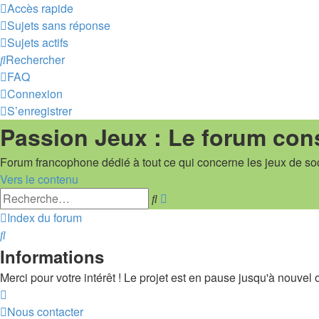
Accès rapide
Sujets sans réponse
Sujets actifs
Rechercher
FAQ
Connexion
S’enregistrer
Passion Jeux : Le forum con
Forum francophone dédié à tout ce qui concerne les jeux de so
Vers le contenu
Recherche
Rechercher
avancée
Index du forum
Rechercher
Informations
Merci pour votre intérêt ! Le projet est en pause jusqu'à nouvel or
Nous contacter