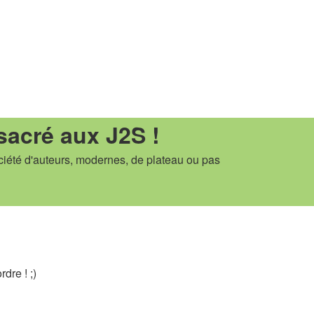
sacré aux J2S !
ciété d'auteurs, modernes, de plateau ou pas
dre ! ;)