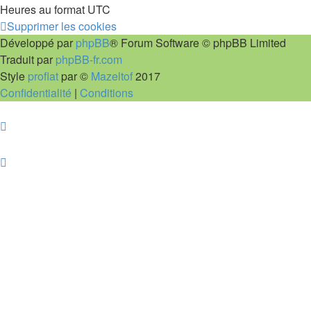
Heures au format
UTC
Supprimer les cookies
Développé par
phpBB
® Forum Software © phpBB Limited
Traduit par
phpBB-fr.com
Style
proflat
par ©
Mazeltof
2017
Confidentialité
|
Conditions