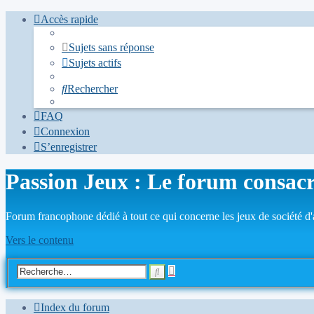
Accès rapide
Sujets sans réponse
Sujets actifs
Rechercher
FAQ
Connexion
S’enregistrer
Passion Jeux : Le forum consacr
Forum francophone dédié à tout ce qui concerne les jeux de société d'
Vers le contenu
Recherche
Rechercher
avancée
Index du forum