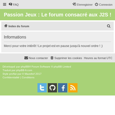
FAQ
S’enregistrer
Connexion
Passion Jeux : Le forum consacré aux J2S !
R
Index du forum
e
Informations
c
h
Merci pour votre intérêt ! Le projet est en pause jusqu'à nouvel ordre ! ;)
e
r
Nous contacter
Supprimer les cookies
Heures au format
UTC
c
Développé par
phpBB
® Forum Software © phpBB Limited
h
Traduit par
phpBB-fr.com
Style
proflat
par ©
Mazeltof
2017
e
Confidentialité
|
Conditions
r