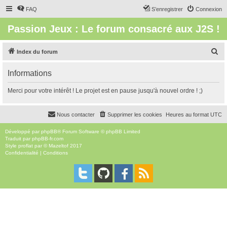
FAQ
S’enregistrer
Connexion
Passion Jeux : Le forum consacré aux J2S !
R
Index du forum
e
Informations
c
h
Merci pour votre intérêt ! Le projet est en pause jusqu'à nouvel ordre ! ;)
e
r
Nous contacter
Supprimer les cookies
Heures au format
UTC
c
Développé par
phpBB
® Forum Software © phpBB Limited
h
Traduit par
phpBB-fr.com
Style
proflat
par ©
Mazeltof
2017
e
Confidentialité
|
Conditions
r