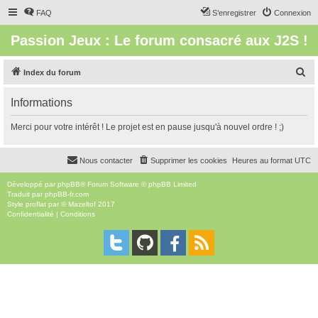
FAQ
S’enregistrer
Connexion
Passion Jeux : Le forum consacré aux J2S !
R
Index du forum
e
Informations
c
h
Merci pour votre intérêt ! Le projet est en pause jusqu'à nouvel ordre ! ;)
e
r
Nous contacter
Supprimer les cookies
Heures au format
UTC
c
Développé par
phpBB
® Forum Software © phpBB Limited
h
Traduit par
phpBB-fr.com
Style
proflat
par ©
Mazeltof
2017
e
Confidentialité
|
Conditions
r