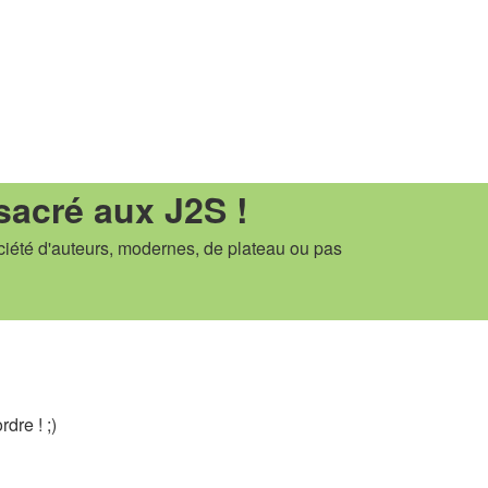
sacré aux J2S !
ciété d'auteurs, modernes, de plateau ou pas
dre ! ;)