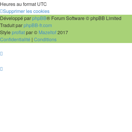
Heures au format
UTC
Supprimer les cookies
Développé par
phpBB
® Forum Software © phpBB Limited
Traduit par
phpBB-fr.com
Style
proflat
par ©
Mazeltof
2017
Confidentialité
|
Conditions