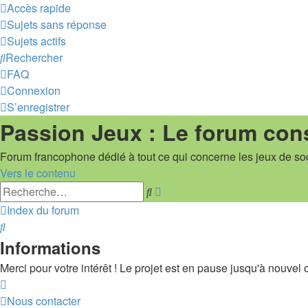
Accès rapide
Sujets sans réponse
Sujets actifs
Rechercher
FAQ
Connexion
S’enregistrer
Passion Jeux : Le forum con
Forum francophone dédié à tout ce qui concerne les jeux de so
Vers le contenu
Recherche
Rechercher
avancée
Index du forum
Rechercher
Informations
Merci pour votre intérêt ! Le projet est en pause jusqu'à nouvel or
Nous contacter