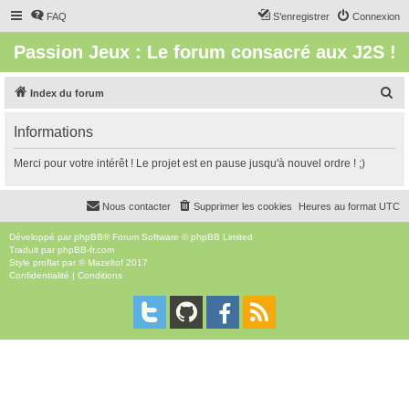
FAQ
S’enregistrer
Connexion
Passion Jeux : Le forum consacré aux J2S !
R
Index du forum
e
Informations
c
h
Merci pour votre intérêt ! Le projet est en pause jusqu'à nouvel ordre ! ;)
e
r
Nous contacter
Supprimer les cookies
Heures au format
UTC
c
Développé par
phpBB
® Forum Software © phpBB Limited
h
Traduit par
phpBB-fr.com
Style
proflat
par ©
Mazeltof
2017
e
Confidentialité
|
Conditions
r