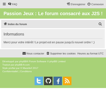
FAQ
S’enregistrer
Connexion
Passion Jeux : Le forum consacré aux J2S !
R
Index du forum
e
Informations
c
h
Merci pour votre intérêt ! Le projet est en pause jusqu'à nouvel ordre ! ;)
e
r
Nous contacter
Supprimer les cookies
Heures au format
UTC
c
Développé par
phpBB
® Forum Software © phpBB Limited
h
Traduit par
phpBB-fr.com
Style
proflat
par ©
Mazeltof
2017
e
Confidentialité
|
Conditions
r