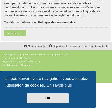
forum peut également accorder des permissions additionnelles aux
membres du forum. Avant de vous enregistrer, assurez-vous d’avoir pris
connaissance de nos conditions d’utilisation et de notre politique de vie
privée. Assurez-vous de bien lire tout le règlement du forum.
Conditions d’utilisation
|
Politique de confidentialité
S’enregistrer
Nous contacter
Supprimer les cookies
Heures au format
UTC
Développé par
phpBB
® Forum Software © phpBB Limited
Traduit par
phpBB-fr.com
Style
proflat
par ©
Mazeltof
2017
Confidentialité
|
Conditions
En poursuivant votre navigation, vous acceptez
l’utilisation de cookies.
En savoir plus
OK