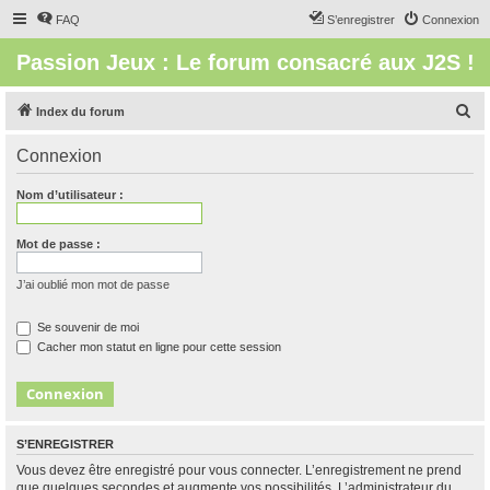
FAQ
S’enregistrer
Connexion
Passion Jeux : Le forum consacré aux J2S !
R
Index du forum
e
Connexion
c
h
Nom d’utilisateur :
e
r
Mot de passe :
c
J’ai oublié mon mot de passe
h
e
Se souvenir de moi
Cacher mon statut en ligne pour cette session
r
S’ENREGISTRER
Vous devez être enregistré pour vous connecter. L’enregistrement ne prend
que quelques secondes et augmente vos possibilités. L’administrateur du