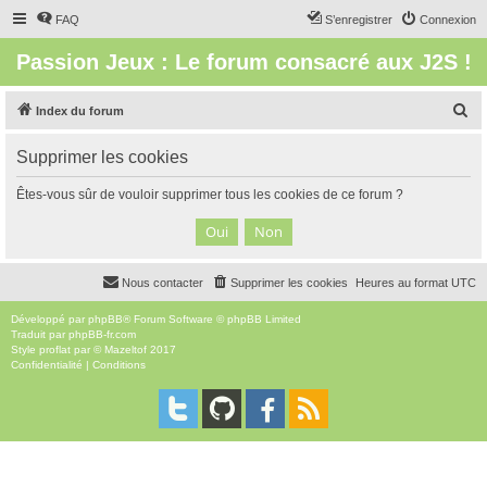
FAQ
S’enregistrer
Connexion
Passion Jeux : Le forum consacré aux J2S !
R
Index du forum
e
Supprimer les cookies
c
h
Êtes-vous sûr de vouloir supprimer tous les cookies de ce forum ?
e
r
c
Nous contacter
Supprimer les cookies
Heures au format
UTC
h
e
Développé par
phpBB
® Forum Software © phpBB Limited
Traduit par
phpBB-fr.com
r
Style
proflat
par ©
Mazeltof
2017
Confidentialité
|
Conditions