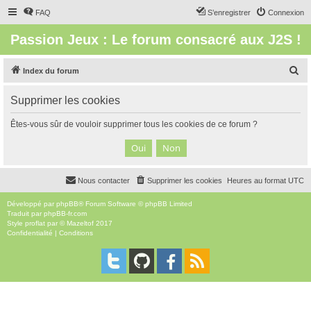
FAQ
S’enregistrer
Connexion
Passion Jeux : Le forum consacré aux J2S !
R
Index du forum
e
Supprimer les cookies
c
h
Êtes-vous sûr de vouloir supprimer tous les cookies de ce forum ?
e
r
c
Nous contacter
Supprimer les cookies
Heures au format
UTC
h
e
Développé par
phpBB
® Forum Software © phpBB Limited
Traduit par
phpBB-fr.com
r
Style
proflat
par ©
Mazeltof
2017
Confidentialité
|
Conditions