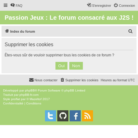
FAQ
S’enregistrer
Connexion
Passion Jeux : Le forum consacré aux J2S !
R
Index du forum
e
Supprimer les cookies
c
h
Êtes-vous sûr de vouloir supprimer tous les cookies de ce forum ?
e
r
c
Nous contacter
Supprimer les cookies
Heures au format
UTC
h
e
Développé par
phpBB
® Forum Software © phpBB Limited
Traduit par
phpBB-fr.com
r
Style
proflat
par ©
Mazeltof
2017
Confidentialité
|
Conditions