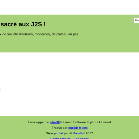
sacré aux J2S !
x de société d'auteurs, modernes, de plateau ou pas
;)
Développé par
phpBB
® Forum Software © phpBB Limited
Traduit par
phpBB-fr.com
Style
proflat
par ©
Mazeltof
2017
Confidentialité
|
Conditions