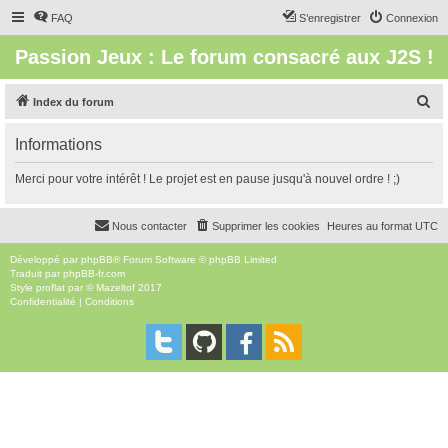
FAQ
S’enregistrer
Connexion
Passion Jeux : Le forum consacré aux J2S !
R
Index du forum
e
Informations
c
h
Merci pour votre intérêt ! Le projet est en pause jusqu'à nouvel ordre ! ;)
e
r
Nous contacter
Supprimer les cookies
Heures au format
UTC
c
Développé par
phpBB
® Forum Software © phpBB Limited
h
Traduit par
phpBB-fr.com
Style
proflat
par ©
Mazeltof
2017
e
Confidentialité
|
Conditions
r