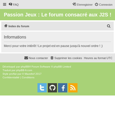
FAQ
S’enregistrer
Connexion
Passion Jeux : Le forum consacré aux J2S !
R
Index du forum
e
Informations
c
h
Merci pour votre intérêt ! Le projet est en pause jusqu'à nouvel ordre ! ;)
e
r
Nous contacter
Supprimer les cookies
Heures au format
UTC
c
Développé par
phpBB
® Forum Software © phpBB Limited
h
Traduit par
phpBB-fr.com
Style
proflat
par ©
Mazeltof
2017
e
Confidentialité
|
Conditions
r