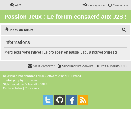
FAQ
S’enregistrer
Connexion
Passion Jeux : Le forum consacré aux J2S !
R
Index du forum
e
Informations
c
h
Merci pour votre intérêt ! Le projet est en pause jusqu'à nouvel ordre ! ;)
e
r
Nous contacter
Supprimer les cookies
Heures au format
UTC
c
Développé par
phpBB
® Forum Software © phpBB Limited
h
Traduit par
phpBB-fr.com
Style
proflat
par ©
Mazeltof
2017
e
Confidentialité
|
Conditions
r