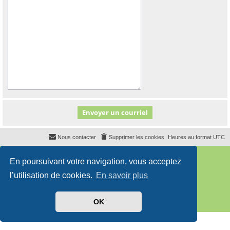
Nous contacter
Supprimer les cookies
Heures au format
UTC
Développé par
phpBB
® Forum Software © phpBB Limited
En poursuivant votre navigation, vous acceptez
Traduit par
phpBB-fr.com
Style
proflat
par ©
Mazeltof
2017
l’utilisation de cookies.
En savoir plus
Confidentialité
|
Conditions
OK