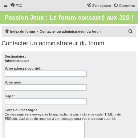
FAQ
S’enregistrer
Connexion
Passion Jeux : Le forum consacré aux J2S !
R
Index du forum
Contacter un administrateur du forum
e
Contacter un administrateur du forum
c
h
Destinataire :
Administrateur
e
r
Votre adresse courriel :
c
Votre nom :
h
e
Sujet :
r
Corps du message :
Ce message sera envoyé au format texte, ne pas inclure de code HTML ni de
BBCode. L’adresse de réponse à ce message sera votre adresse courriel.