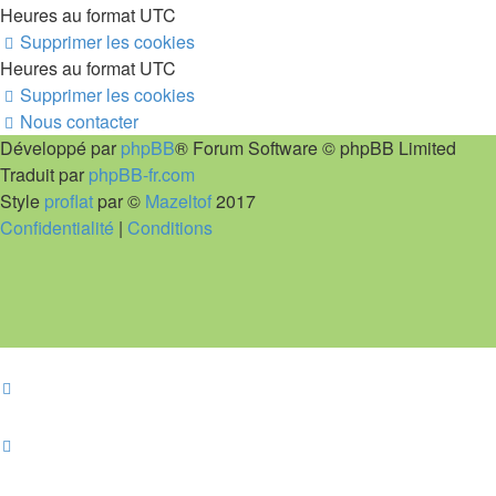
Heures au format
UTC
Supprimer les cookies
Heures au format
UTC
Supprimer les cookies
Nous contacter
Développé par
phpBB
® Forum Software © phpBB Limited
Traduit par
phpBB-fr.com
Style
proflat
par ©
Mazeltof
2017
Confidentialité
|
Conditions