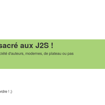
sacré aux J2S !
ciété d'auteurs, modernes, de plateau ou pas
dre ! ;)