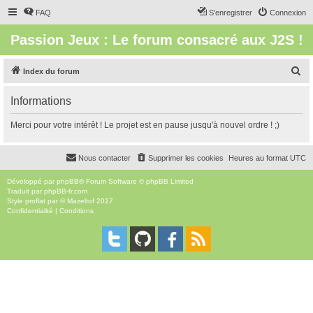
FAQ
S’enregistrer
Connexion
Passion Jeux : Le forum consacré aux J2S !
R
Index du forum
e
Informations
c
h
Merci pour votre intérêt ! Le projet est en pause jusqu'à nouvel ordre ! ;)
e
r
Nous contacter
Supprimer les cookies
Heures au format
UTC
c
Développé par
phpBB
® Forum Software © phpBB Limited
h
Traduit par
phpBB-fr.com
Style
proflat
par ©
Mazeltof
2017
e
Confidentialité
|
Conditions
r